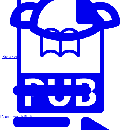
Speakers
Download EPUB