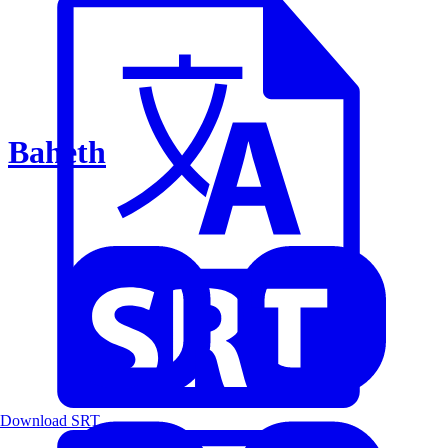
Baheth
Download SRT