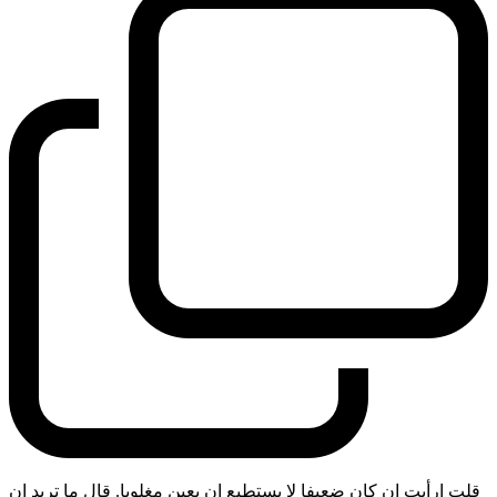
قلت ارأيت ان كان ضعيفا لا يستطيع ان يعين مغلوبا. قال ما تريد ان