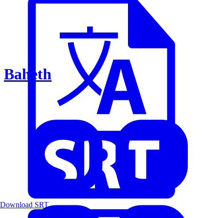
Baheth
Download SRT