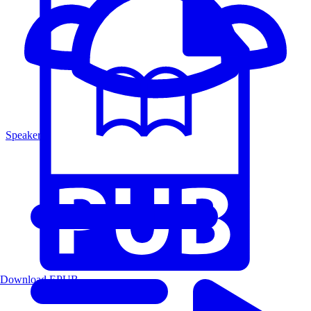
Speakers
Download EPUB