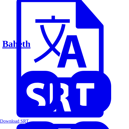
Baheth
Download SRT