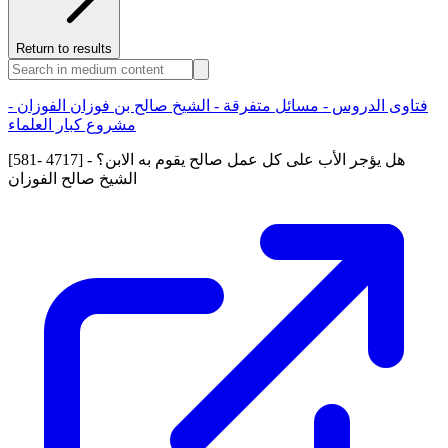
Return to results
فتاوى الدروس - مسائل متفرقة - الشيخ صالح بن فوزان الفوزان -
مشروع كبار العلماء
[581- 4717] هل يؤجر الأب على كل عمل صالح يقوم به الابن؟ -
الشيخ صالح الفوزان