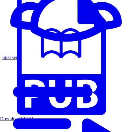
Speakers
Download EPUB