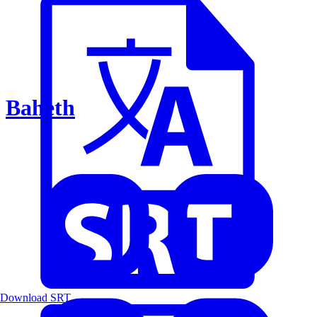
Baheth
Download SRT