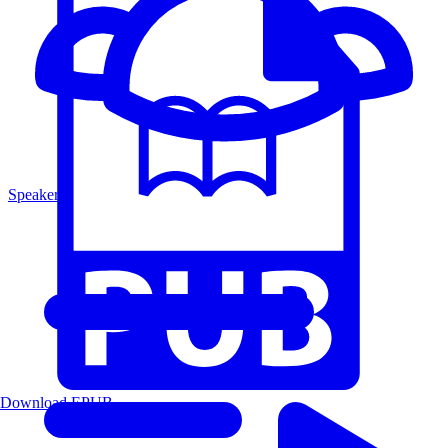
Speakers
Download EPUB