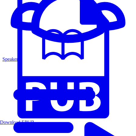
Speakers
Download EPUB