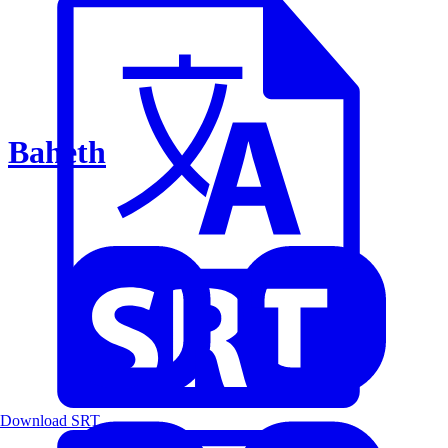
Baheth
Download SRT