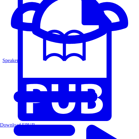
Speakers
Download EPUB