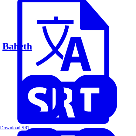
Baheth
Download SRT