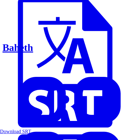
Baheth
Download SRT