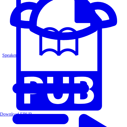
Speakers
Download EPUB