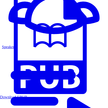
Speakers
Download EPUB