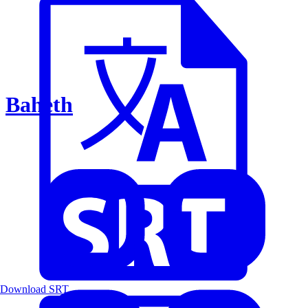
Baheth
Download SRT