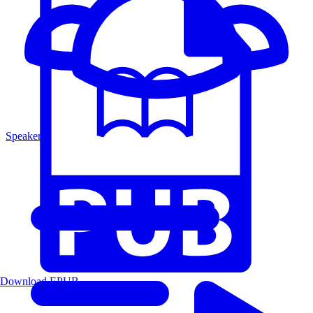
Speakers
Download EPUB