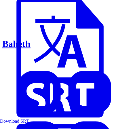
Baheth
Download SRT