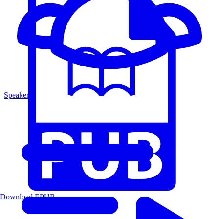
Speakers
Download EPUB