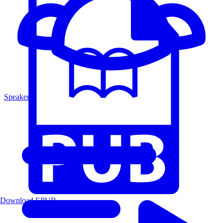
Speakers
Download EPUB