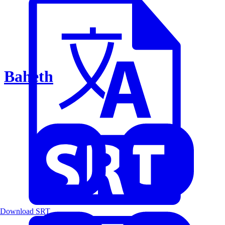
Baheth
Download SRT