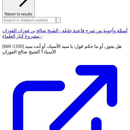
Return to results
أسئلة وأجوبة من شرح قاعدة جليلة - الشيخ صالح بن فوزان الفوزان
- مشروع كبار العلماء
[669 /1350] هل يجوز، أو ما حكم قول: يا سيد الأسياد، أو أنت سيد
الأسياد؟ الشيخ صالح الفوزان