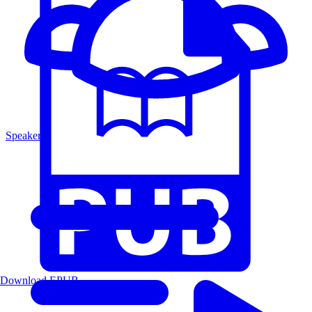
Speakers
Download EPUB