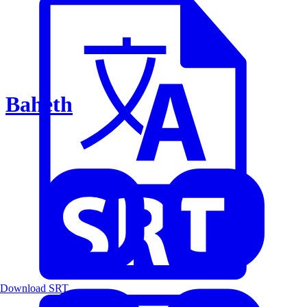
Baheth
Download SRT