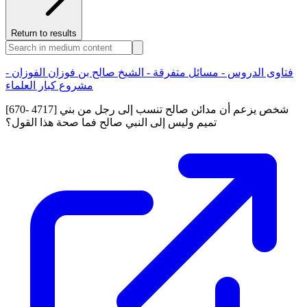
Return to results
فتاوى الدروس - مسائل متفرقة - الشيخ صالح بن فوزان الفوزان -
مشروع كبار العلماء
[670- 4717] شخص يزعم أن مدائن صالح تنسب إلى رجل من بني
تميم وليس إلى النبي صالح فما صحة هذا القول؟