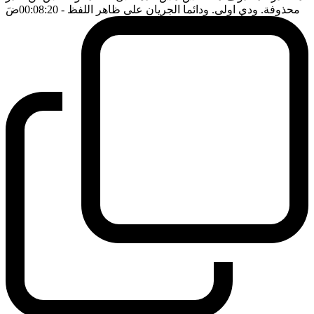
محذوفة. ودي اولى. ودائما الجريان على ظاهر اللفظ
- 00:08:20
ضَ