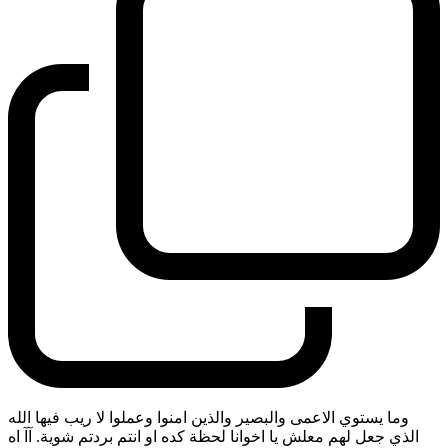
وما يستوي الاعمى والبصير والذين امنوا وعملوا لا ريب فيها الله
الذي جعل لهم معلش يا اخوانا لحظة كده او انتم بردتم شوية. آآ اه