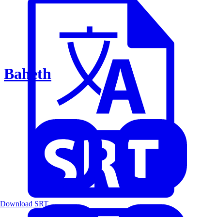
Baheth
Download SRT