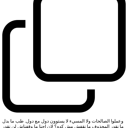
وعملوا الصالحات ولا المسيء لا يستوون دول مع دول. طب ما بدل
ما نقدر المحذوف ما نقفش مش كده؟ لان احنا ما وقفناش لن نقدر