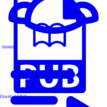
Speakers
Download EPUB