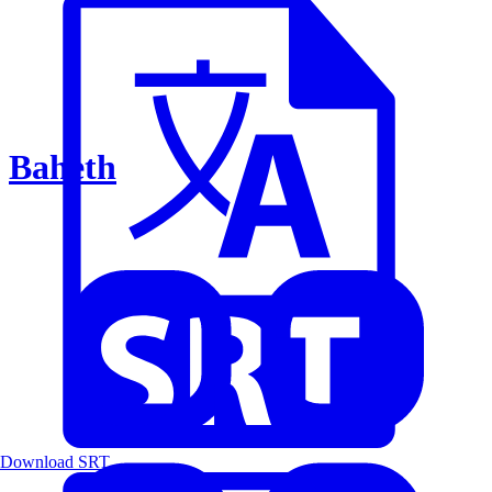
Baheth
Download SRT