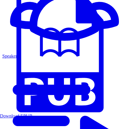
Speakers
Download EPUB