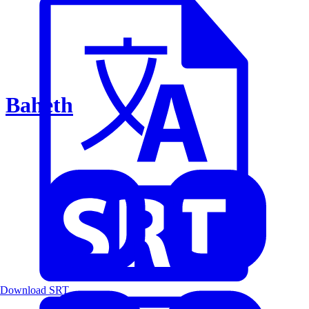
Baheth
Download SRT