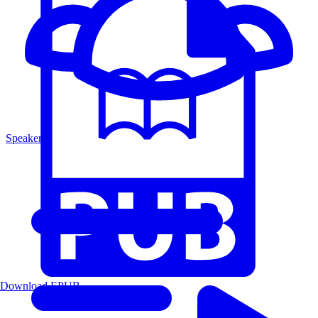
Speakers
Download EPUB