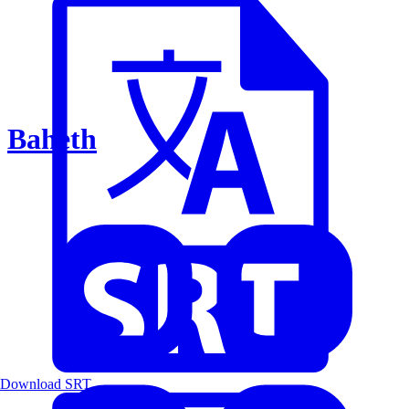
Baheth
Download SRT