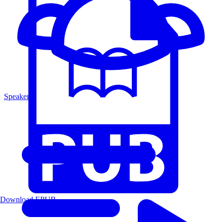
Speakers
Download EPUB