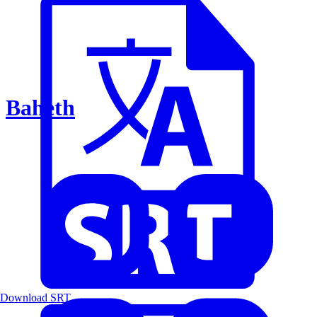
Baheth
Download SRT