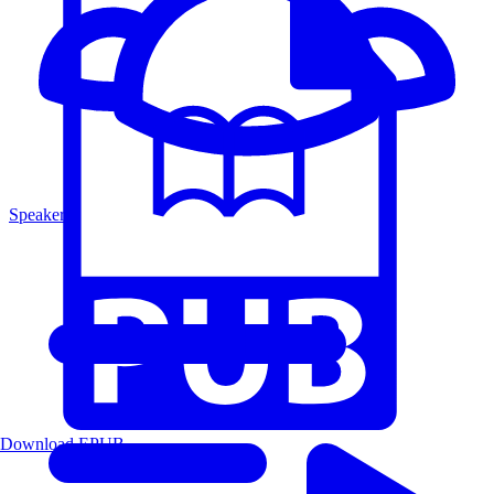
Speakers
Download EPUB