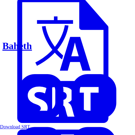
Baheth
Download SRT