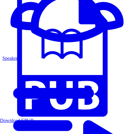
Speakers
Download EPUB