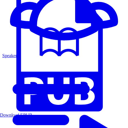
Speakers
Download EPUB