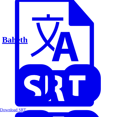
Baheth
Download SRT