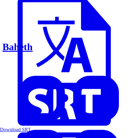
Baheth
Download SRT