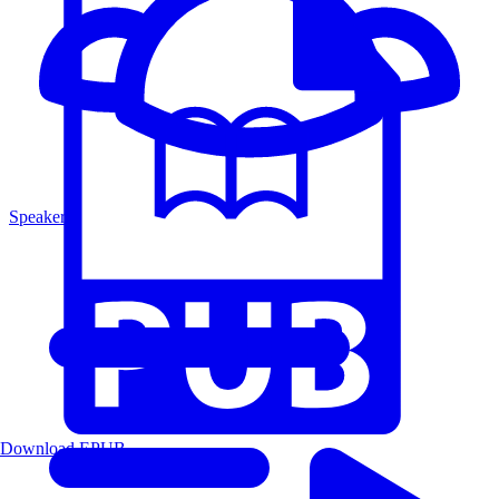
Speakers
Download EPUB