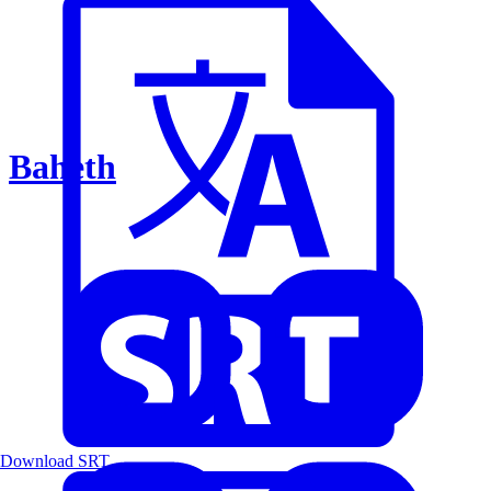
Baheth
Download SRT