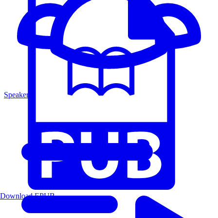
Speakers
Download EPUB