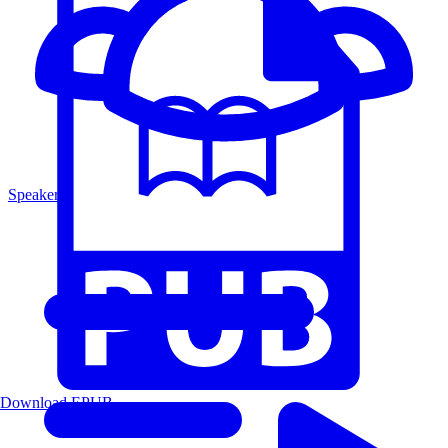
Speakers
Download EPUB