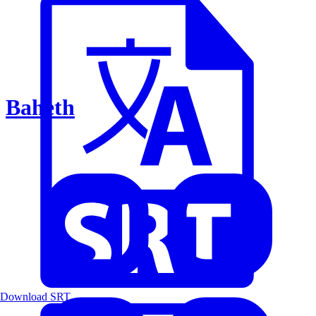
Baheth
Download SRT