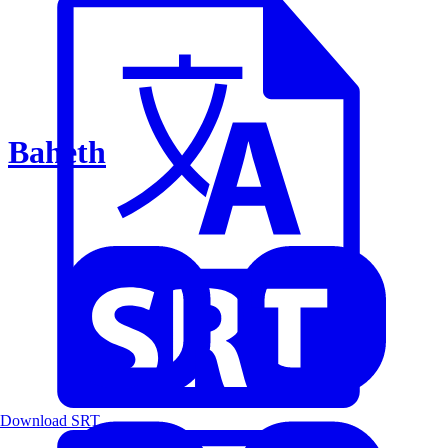
Baheth
Download SRT