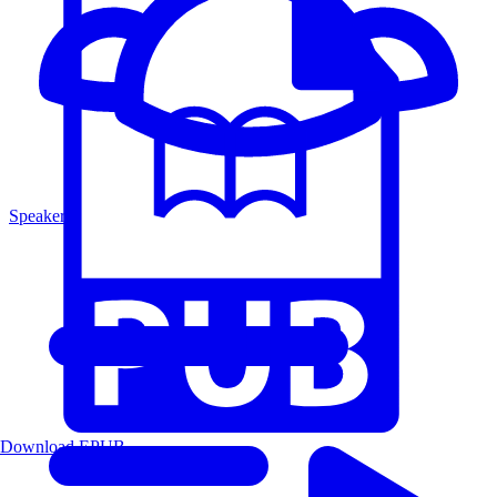
Speakers
Download EPUB