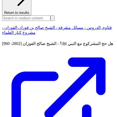
Return to results
فتاوى الدروس - مسائل متفرقة - الشيخ صالح بن فوزان الفوزان -
مشروع كبار العلماء
[960 -2802] هل حج المشركوع مع النبي ﷺ؟ - الشيخ صالح الفوزان