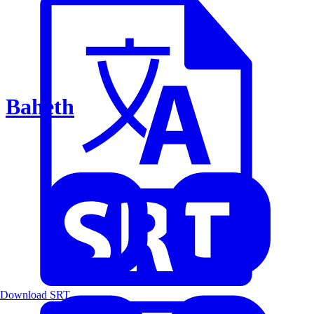
Baheth
Download SRT