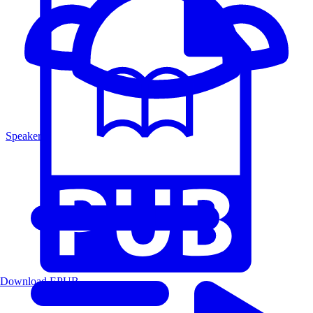
Speakers
Download EPUB