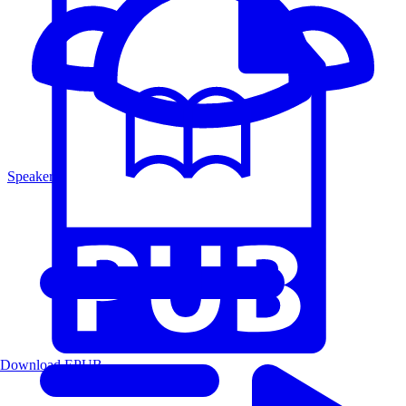
Speakers
Download EPUB