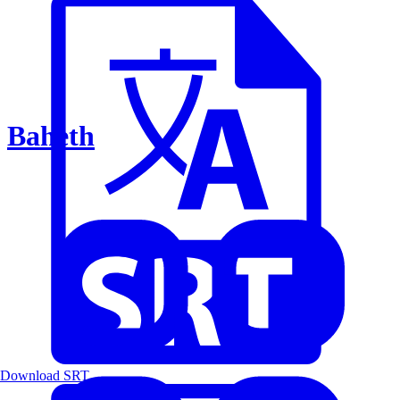
Baheth
Download SRT