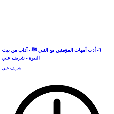
٦- أدب أمهات المؤمنين مع النبي ﷺ - آداب من بيت
النبوة - شريف علي
شريف علي