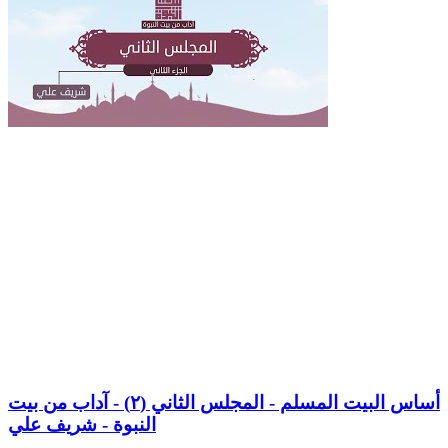
أساس البيت المسلم - المجلس الثاني (٢) - آداب من بيت
النبوة - شريف علي