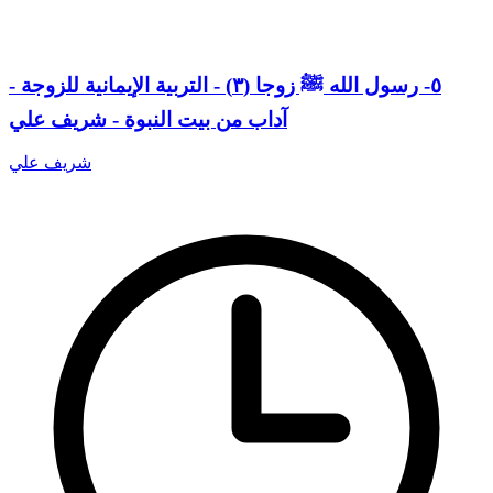
٥- رسول الله ﷺ زوجا (٣) - التربية الإيمانية للزوجة -
آداب من بيت النبوة - شريف علي
شريف علي