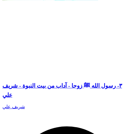
٣- رسول الله ﷺ زوجا - آداب من بيت النبوة - شريف
علي
شريف علي