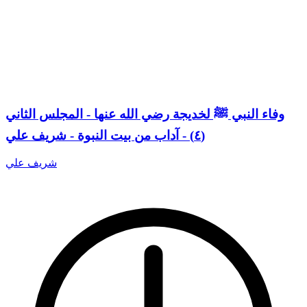
وفاء النبي ﷺ لخديجة رضي الله عنها - المجلس الثاني
(٤) - آداب من بيت النبوة - شريف علي
شريف علي