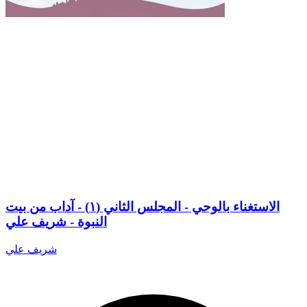
الاستغناء بالوحي - المجلس الثاني (١) - آداب من بيت
النبوة - شريف علي
شريف علي