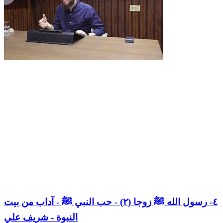
٤- رسول الله ﷺ زوجا (٢) - حب النبي ﷺ - آداب من بيت
النبوة - شريف علي