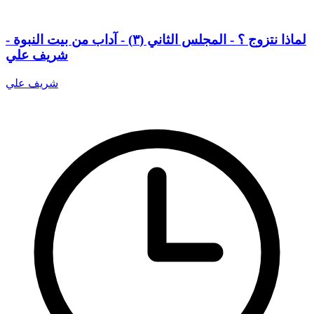
لماذا نتزوج ؟ - المجلس الثاني (٣) - آداب من بيت النبوة -
شريف علي
شريف علي