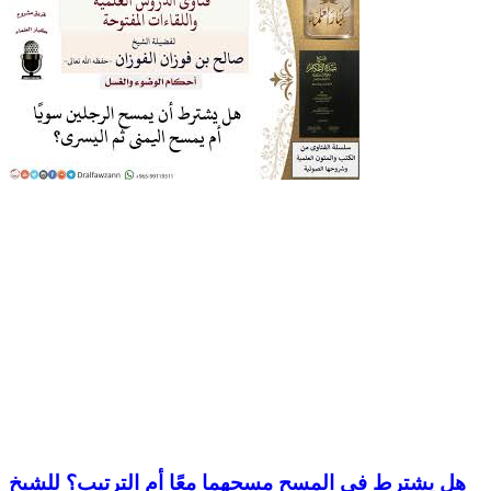
هل يشترط في المسح مسحهما معًا أم الترتيب؟ للشيخ