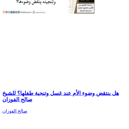
هل ينتقض وضوء الأم عند غسل وتنجية طفلها؟ للشيخ
صالح الفوزان
صالح الفوزان