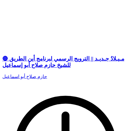
🔴 مـيـلادٌ جـديـد || الترويج الرسمي لبرنامج أين الطريق
للشيخ حازم صلاح أبو إسماعيل
حازم صلاح أبو اسماعيل