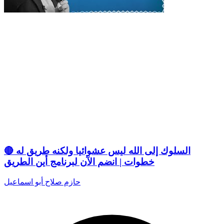
🔴 السلوك إلى الله ليس عشوائيا ولكنه طريق له
خطوات | انضم الآن لبرنامج أين الطريق
حازم صلاح أبو اسماعيل