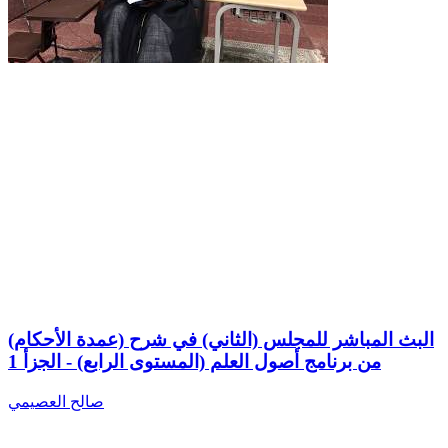
البث المباشر للمجلس (الثاني) في شرح (عمدة الأحكام)
من برنامج أصول العلم (المستوى الرابع) - الجزأ 1
صالح العصيمي