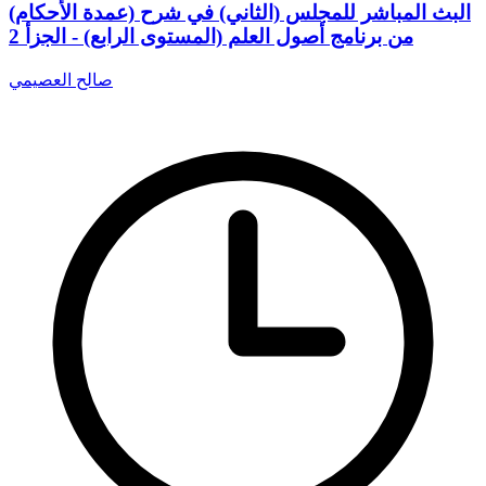
البث المباشر للمجلس (الثاني) في شرح (عمدة الأحكام)
من برنامج أصول العلم (المستوى الرابع) - الجزأ 2
صالح العصيمي