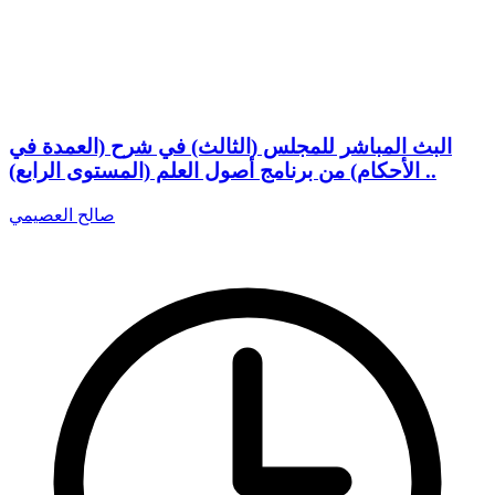
البث المباشر للمجلس (الثالث) في شرح (العمدة في
الأحكام) من برنامج أصول العلم (المستوى الرابع) ..
صالح العصيمي