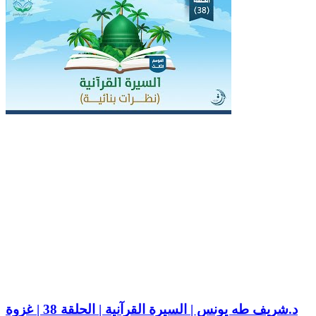
د.شريف طه يونس | السيرة القرآنية | الحلقة 38 | غزوة