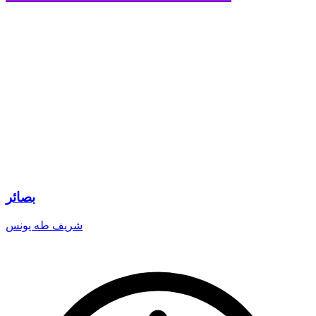
بصائر
شريف طه يونس