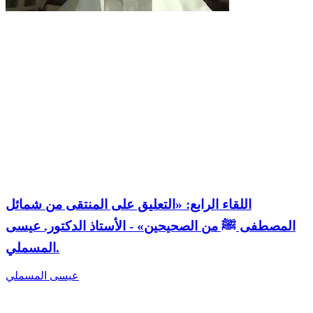
اللقاء الرابع: «التعليق على المنتقى من شمائل
المصطفى ﷺ من الصحيحين» - الأستاذ الدكتور. عيسى
المسملي.
عيسى المسملي