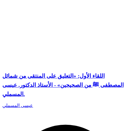
اللقاء الأول: «التعليق على المنتقى من شمائل
المصطفى ﷺ من الصحيحين» - الأستاذ الدكتور. عيسى
المسملي.
عيسى المسملي