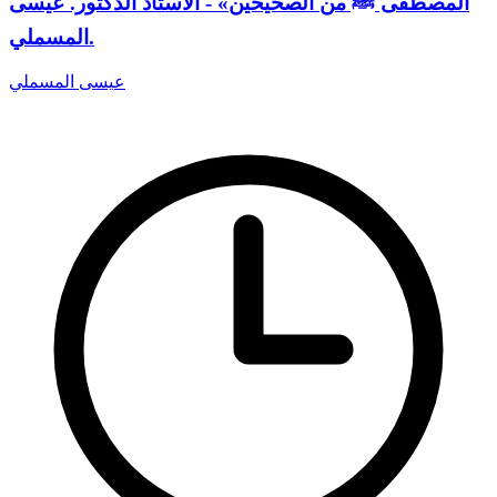
المصطفى ﷺ من الصحيحين» - الأستاذ الدكتور. عيسى
المسملي.
عيسى المسملي