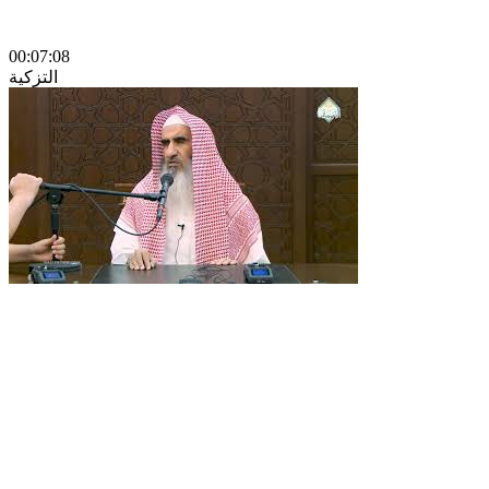
00:07:08
التزكية