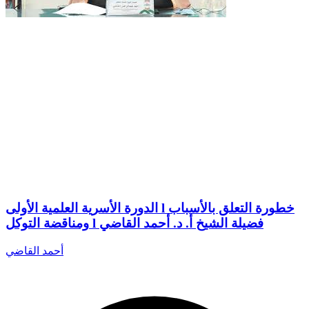
الدورة الأسرية العلمية الأولى l خطورة التعلق بالأسباب
ومناقضة التوكل l فضيلة الشيخ أ. د. أحمد القاضي
أحمد القاضي