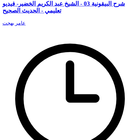
شرح البيقونية 03 - الشيخ عبد الكريم الخضير- فيديو
تعليمي - الحديث الصحيح
عامر بهجت