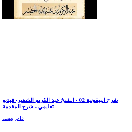
شرح البيقونية 02 - الشيخ عبد الكريم الخضير- فيديو
تعليمي - شرح المقدمة
عامر بهجت