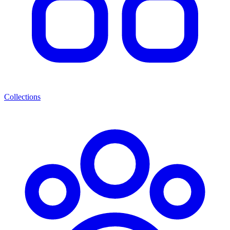
Collections