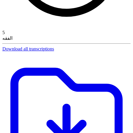
5
الفقه
Download all transcriptions