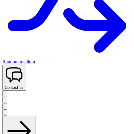
Random medium
Contact us