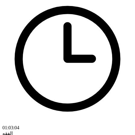
01:03:04
الفقه