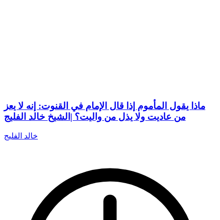
ماذا يقول المأموم إذا قال الإمام في القنوت: إنه لا يعز
من عاديت ولا يذل من واليت؟ |الشيخ خالد الفليج
خالد الفليج