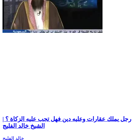
رجل يملك عقارات وعليه دين فهل تجب عليه الزكاة ؟ |
الشيخ خالد الفليج
خالد الفليج