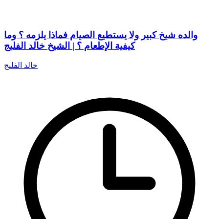
والده شيخ كبير ولا يستطيع الصيام فماذا يلزمه ؟ وما
كيفية الإطعام ؟ | الشيخ خالد الفليج
خالد الفليج