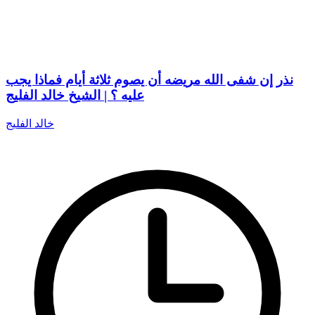
نذر إن شفى الله مريضه أن يصوم ثلاثة أيام فماذا يجب
عليه ؟ | الشيخ خالد الفليج
خالد الفليج