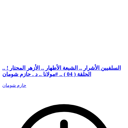
السلفيين الأشرار .. الشيعة الأطهار .. الأزهر المحتار ! ..
الحلقة ( 04 ) .. #مولانا .. د . حازم شومان
حازم شومان