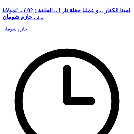
لمينا الكفار .. و عملنا حفلة نار ! .. الحلقة ( 02 ) .. #مولانا
.. د . حازم شومان
حازم شومان