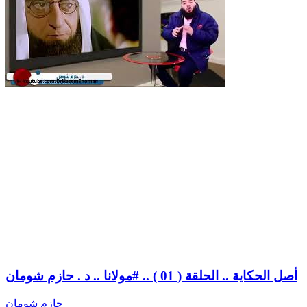
أصل الحكاية .. الحلقة ( 01 ) .. #مولانا .. د . حازم شومان
حازم شومان