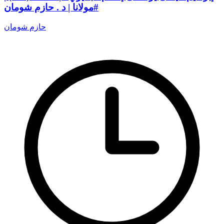
#مولانا | د . حازم شومان
حازم شومان