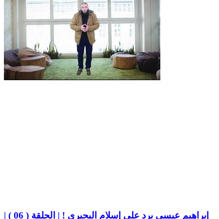
إبراهيم عيسى يرد على إسلام البحيري ! | الحلقة ( 06 ) |