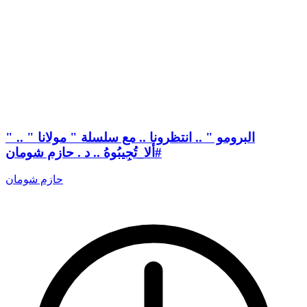
" البرومو " .. انتظرونا .. مع سلسلة " مولانا " ..
#ألا_تُجِيبُوهُ .. د . حازم شومان
حازم شومان