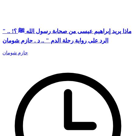
ماذا يريد إبراهيم عيسى من صحابة رسول الله ﷺ ؟! .. "
الرد على رواية رحلة الدم " .. د . حازم شومان
حازم شومان