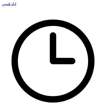
إياد قنيبي