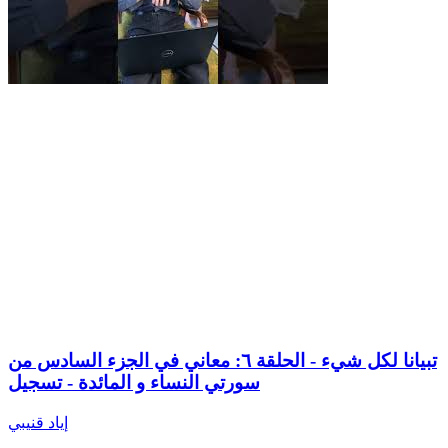
تبيانا لكل شيء - الحلقة ٦: معاني في الجزء السادس من
سورتي النساء و المائدة - تسجيل
إياد قنيبي