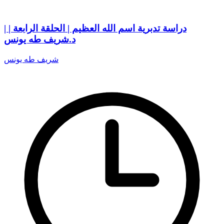
دراسة تدبرية اسم الله العظيم | الحلقة الرابعة | |
د.شريف طه يونس
شريف طه يونس