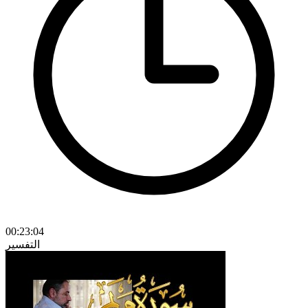
00:23:04
التفسير