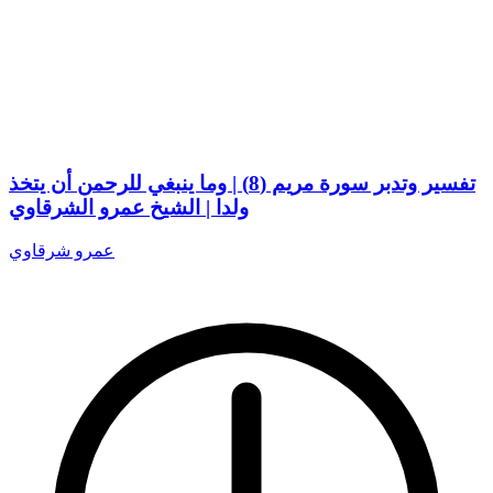
تفسير وتدبر سورة مريم (8) | وما ينبغي للرحمن أن يتخذ
ولدا | الشيخ عمرو الشرقاوي
عمرو شرقاوي