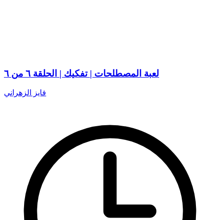
لعبة المصطلحات | تفكيك | الحلقة ٦ من ٦
فايز الزهراني