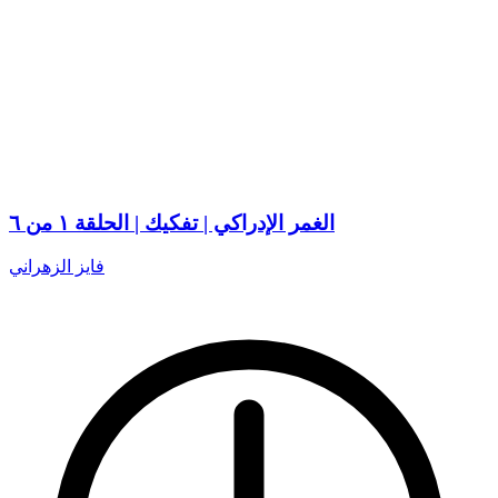
الغمر الإدراكي | تفكيك | الحلقة ١ من ٦
فايز الزهراني