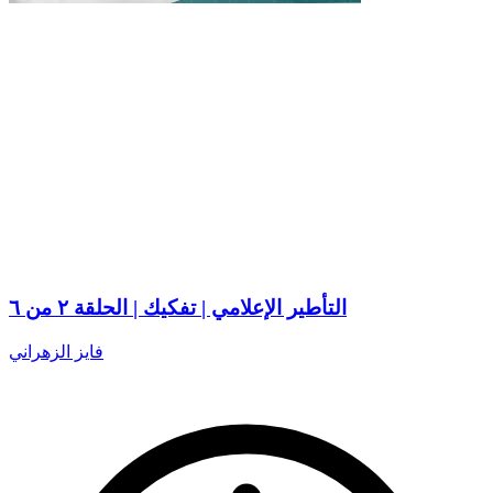
التأطير الإعلامي | تفكيك | الحلقة ٢ من ٦
فايز الزهراني