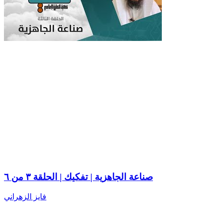
صناعة الجاهزية | تفكيك | الحلقة ٣ من ٦
فايز الزهراني