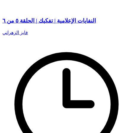
النفايات الإعلامية | تفكيك | الحلقة ٥ من ٦
فايز الزهراني