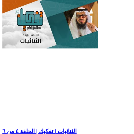
الثنائيات | تفكيك | الحلقة ٤ من ٦