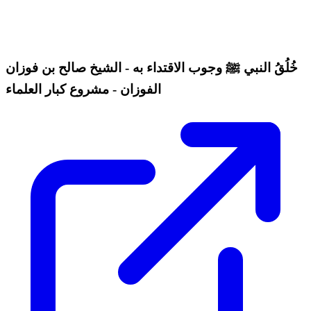
خُلُقُ النبي ﷺ وجوب الاقتداء به - الشيخ صالح بن فوزان
الفوزان - مشروع كبار العلماء