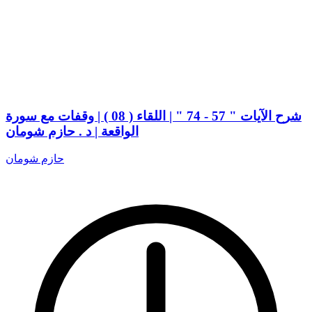
شرح الآيات " 57 - 74 " | اللقاء ( 08 ) | وقفات مع سورة
الواقعة | د . حازم شومان
حازم شومان