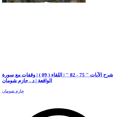
شرح الآيات " 75 - 82 " | اللقاء ( 09 ) | وقفات مع سورة
الواقعة | د . حازم شومان
حازم شومان