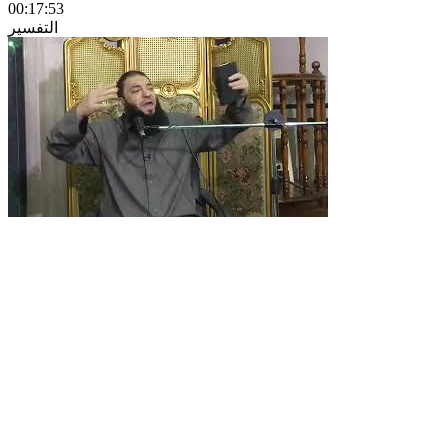
00:17:53
التفسير