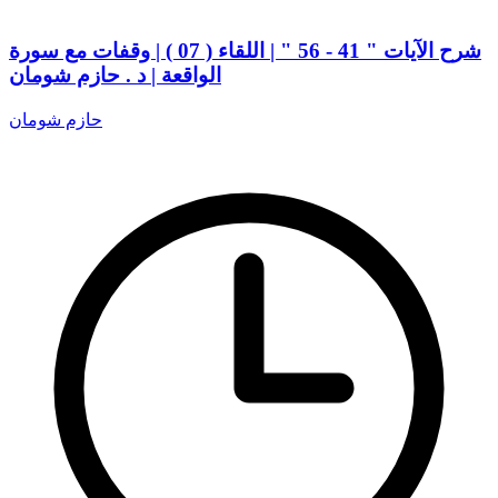
شرح الآيات " 41 - 56 " | اللقاء ( 07 ) | وقفات مع سورة
الواقعة | د . حازم شومان
حازم شومان