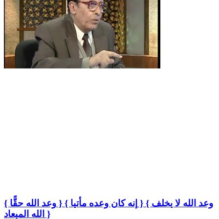
{ وعد الله حقًّا } { إنه كان وعده مأتيا } { وعد الله لا يخلف
الله الميعاد }