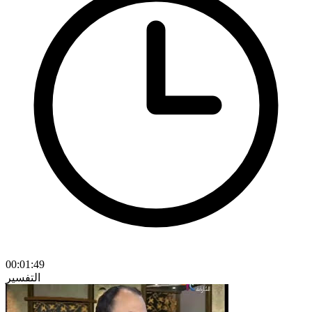
00:01:49
التفسير