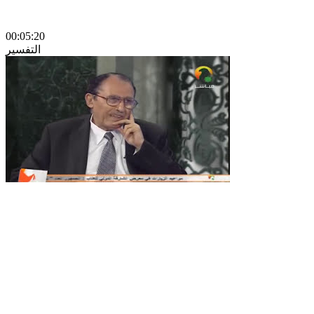
00:05:20
التفسير