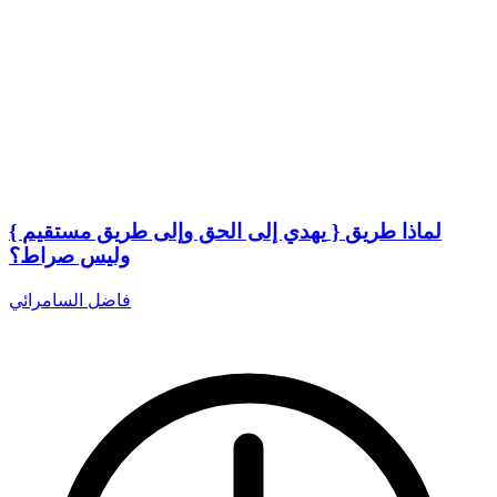
{ يهدي إلى الحق وإلى طريق مستقيم } لماذا طريق
وليس صراط؟
فاضل السامرائي