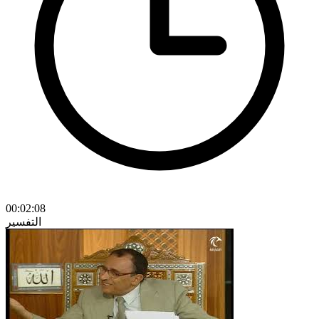
00:02:08
التفسير