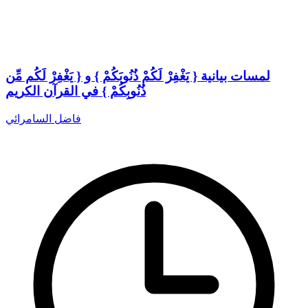
لمسات بيانية { يَغْفِرْ لَكُمْ ذُنُوبَكُمْ } و { يَغْفِرْ لَكُم مِّن
ذُنُوبِكُمْ } في القرآن الكريم
فاضل السامرائي