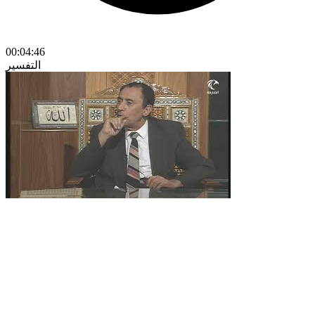
00:04:46
التفسير