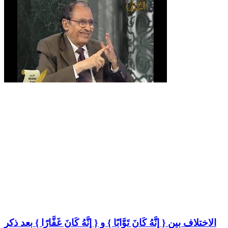
الاختلاف بين { إِنَّهُ كَانَ تَوَّابًا } و { إِنَّهُ كَانَ غَفَّارًا } بعد ذكر