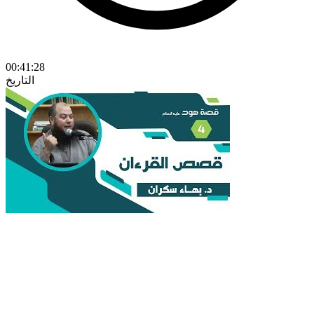
00:41:28
التاريخ