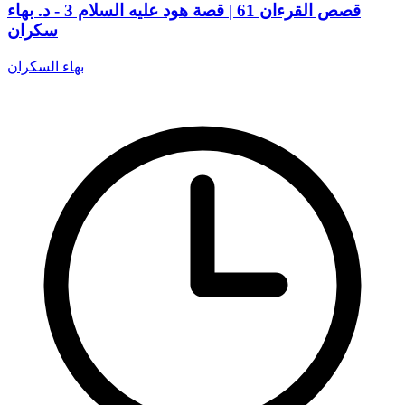
قصص القرءان 61 | قصة هود عليه السلام 3 - د. بهاء
سكران
بهاء السكران