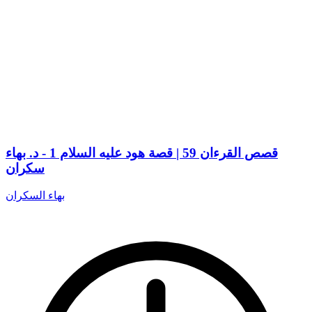
قصص القرءان 59 | قصة هود عليه السلام 1 - د. بهاء
سكران
بهاء السكران