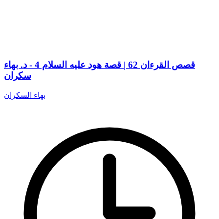
قصص القرءان 62 | قصة هود عليه السلام 4 - د. بهاء
سكران
بهاء السكران