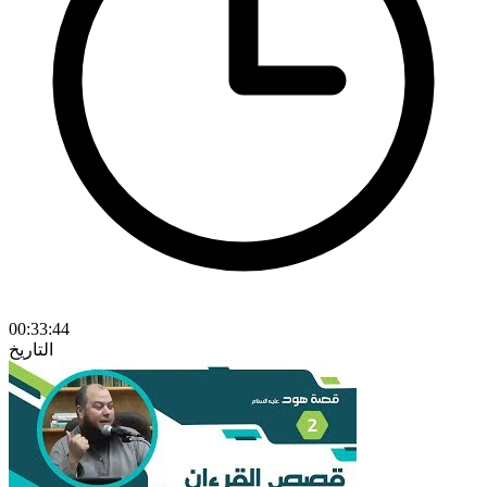
00:33:44
التاريخ