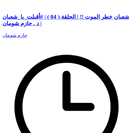
شعبان خطر الموت !! | الحلقة ( 04 ) | #أقبلت_يا_شعبان
| د . حازم شومان
حازم شومان