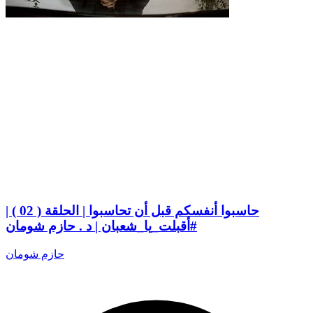
حاسبوا أنفسكم قبل أن تحاسبوا | الحلقة ( 02 ) |
#أقبلت_يا_شعبان | د . حازم شومان
حازم شومان