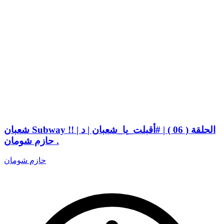
شعبان Subway !! | الحلقة ( 06 ) | #أقبلت_يا_شعبان | د
. حازم شومان
حازم شومان