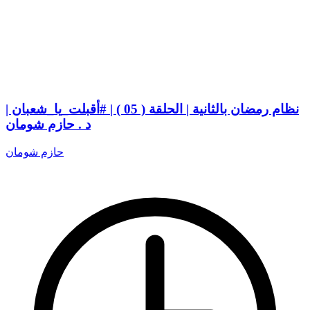
نظام رمضان بالثانية | الحلقة ( 05 ) | #أقبلت_يا_شعبان |
د . حازم شومان
حازم شومان