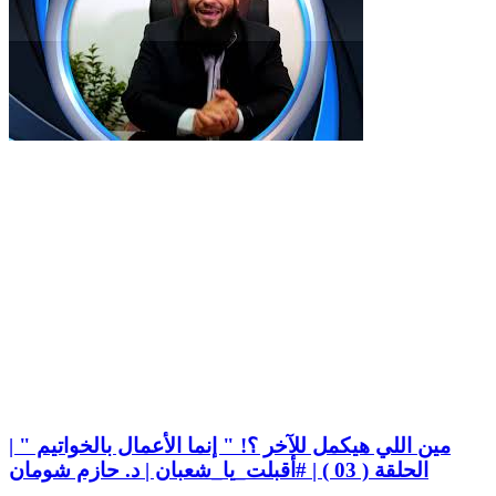
مين اللي هيكمل للآخر ؟! " إنما الأعمال بالخواتيم " |
الحلقة ( 03 ) | #أقبلت_يا_شعبان | د. حازم شومان