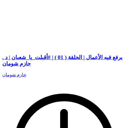
يرفع فيه الأعمال | الحلقة ( 01 ) | #أقبلت_يا_شعبان | د .
حازم شومان
حازم شومان