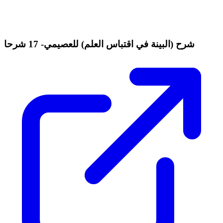
شرح (البينة في اقتباس العلم) للعصيمي- 17 شرحا