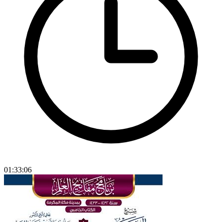
01:33:06