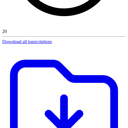
20
Download all transcriptions