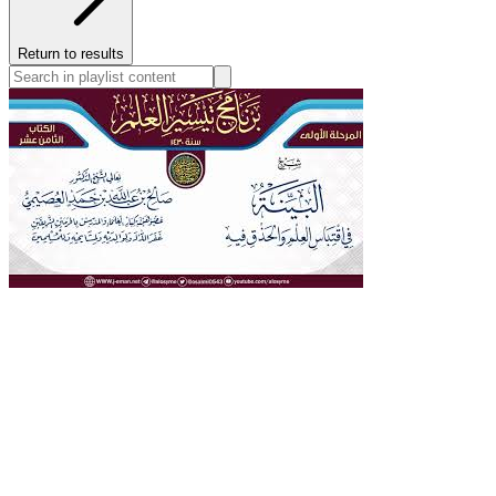
Return to results