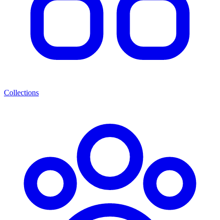
Collections