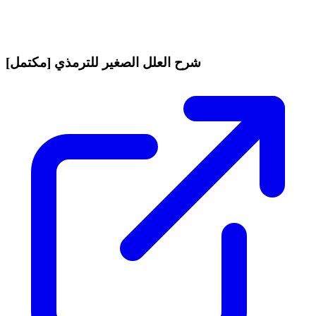
شرح العلل الصغير للترمذي [مكتمل]