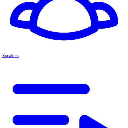
Speakers