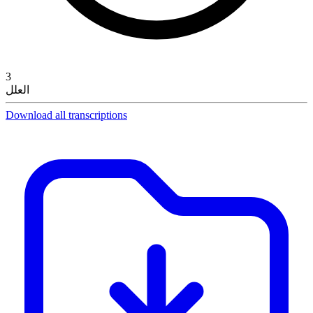
3
العلل
Download all transcriptions